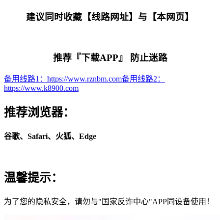
建议同时收藏【线路网址】与【本网页】
推荐『下载APP』 防止迷路
备用线路
1
：
https://www.rznbm.com
备用线路
2
：
https://www.k8900.com
推荐浏览器：
谷歌、Safari、火狐、Edge
温馨提示：
为了您的隐私安全，请勿与"国家反诈中心"APP同设备使用！