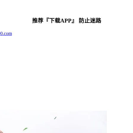
推荐『下载APP』 防止迷路
00.com