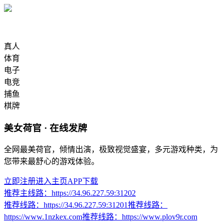
真人
体育
电子
电竞
捕鱼
棋牌
美女荷官 · 在线发牌
全网最美荷官，倾情出演，极致视觉盛宴，多元游戏种类，为
您带来最舒心的游戏体验。
立即注册
进入主页
APP下载
推荐主线路：
https://34.96.227.59:31202
推荐线路：
https://34.96.227.59:31201
推荐线路：
https://www.1nzkex.com
推荐线路：
https://www.plov9r.com