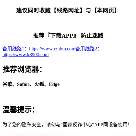
建议同时收藏【线路网址】与【本网页】
推荐『下载APP』 防止迷路
备用线路
1
：
https://www.rznbm.com
备用线路
2
：
https://www.k8900.com
推荐浏览器：
谷歌、Safari、火狐、Edge
温馨提示：
为了您的隐私安全，请勿与"国家反诈中心"APP同设备使用！