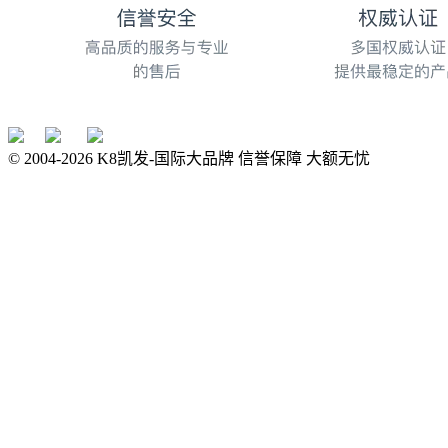
© 2004-
2026
K8凯发-国际大品牌 信誉保障 大额无忧